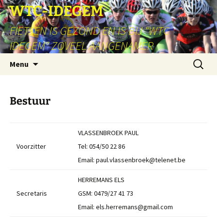
Ga
WTC-IDEGEM
naar
FIETSEN IS GEZOND EN IS BIJ “WTC
de
inhoud
IDEGEM” ZOVEEL AANGENAMER
Zoeken
Menu
naar:
Bestuur
VLASSENBROEK PAUL
Voorzitter
Tel: 054/50 22 86
Email: paul.vlassenbroek@telenet.be
HERREMANS ELS
Secretaris
GSM: 0479/27 41 73
Email: els.herremans@gmail.com